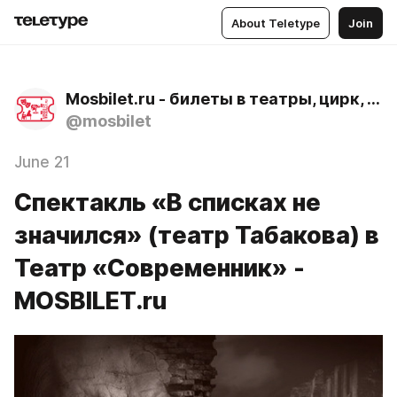
About Teletype
Join
Mosbilet.ru - билеты в театры, цирк, музеи и концертные залы Москвы
@mosbilet
June 21
Спектакль «В списках не
значился» (театр Табакова) в
Театр «Современник» -
MOSBILET.ru