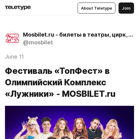
About Teletype
Join
Mosbilet.ru - билеты в театры, цирк, музеи и концертные залы Москвы
@mosbilet
June 11
Фестиваль «ТопФест» в
Олимпийский Комплекс
«Лужники» - MOSBILET.ru