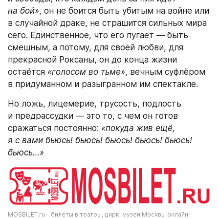
на бой»
, он не боится быть убитым на войне или 
в случайной драке, не страшится сильных мира 
сего. Единственное, что его пугает — быть 
смешным, а потому, для своей любви, для 
прекрасной Роксаны, он до конца жизни 
остаётся 
«голосом во тьме»
, вечным суфлёром 
в придуманном и разыгранном им спектакле.
Но ложь, лицемерие, трусость, подлость 
и предрассудки — это то, с чем он готов 
сражаться постоянно: 
«покуда жив ещё, 
я с вами бьюсь! бьюсь! бьюсь! бьюсь! бьюсь! 
бьюсь…»
MOSBILET.ru - билеты в театры, цирк, музеи Москвы онлайн