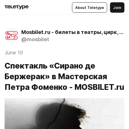
About Teletype
Join
Mosbilet.ru - билеты в театры, цирк, музеи и концертные залы Москвы
@mosbilet
June 10
Спектакль «Сирано де
Бержерак» в Мастерская
Петра Фоменко - MOSBILET.ru