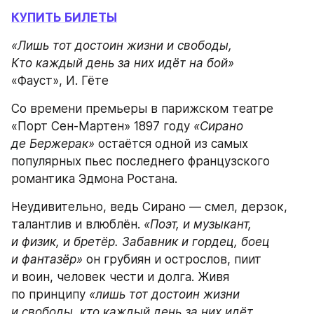
КУПИТЬ БИЛЕТЫ
«Лишь тот достоин жизни и свободы,
Кто каждый день за них идёт на бой»
«Фауст», И. Гёте
Со времени премьеры в парижском театре 
«Порт Сен-Мартен» 1897 году 
«Сирано 
де Бержерак»
 остаётся одной из самых 
популярных пьес последнего французского 
романтика Эдмона Ростана.
Неудивительно, ведь Сирано — смел, дерзок, 
талантлив и влюблён. 
«Поэт, и музыкант, 
и физик, и бретёр. Забавник и гордец, боец 
и фантазёр»
 он грубиян и острослов, пиит 
и воин, человек чести и долга. Живя 
по принципу 
«лишь тот достоин жизни 
и свободы, кто каждый день за них идёт 