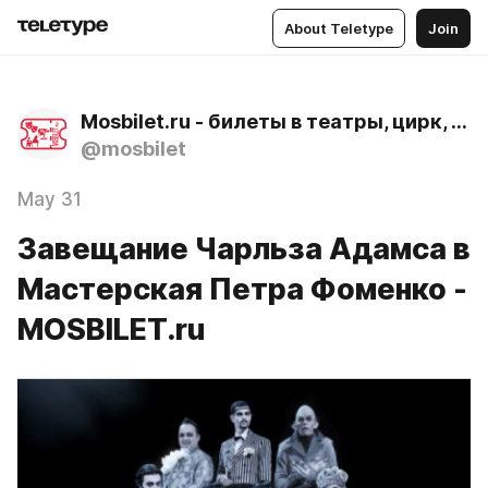
About Teletype
Join
Mosbilet.ru - билеты в театры, цирк, музеи и концертные залы Москвы
@mosbilet
May 31
Завещание Чарльза Адамса в
Мастерская Петра Фоменко -
MOSBILET.ru