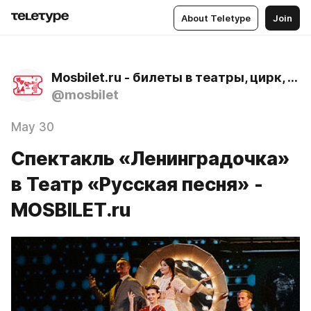
About Teletype
Join
Mosbilet.ru - билеты в театры, цирк, музеи и концертные залы Москвы
@mosbilet
May 30
Спектакль «Ленинградочка»
в Театр «Русская песня» -
MOSBILET.ru