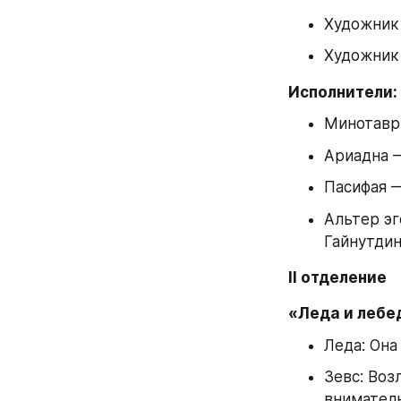
Художник
Художник 
Исполнители:
Минотавр
Ариадна 
Пасифая 
Альтер эг
Гайнутдин
II отделение
«Леда и лебе
Леда: Она
Зевс: Воз
вниматель