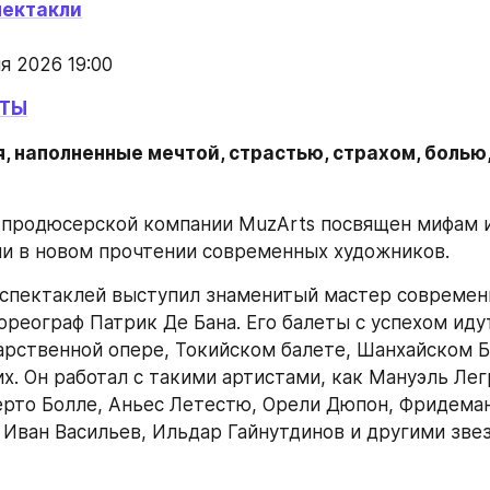
пектакли
я 2026 19:00
ЕТЫ
, наполненные мечтой, страстью, страхом, болью,
продюсерской компании MuzArts посвящен мифам и
и в новом прочтении современных художников.
спектаклей выступил знаменитый мастер современн
реограф Патрик Де Бана. Его балеты с успехом идут 
арственной опере, Токийском балете, Шанхайском 
х. Он работал с такими артистами, как Мануэль Легр
ерто Болле, Аньес Летестю, Орели Дюпон, Фридеман
 Иван Васильев, Ильдар Гайнутдинов и другими зве