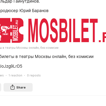
льдар Гайнутдинов.
продюсер Юрий Баранов
ты в театры Москвы онлайн, без комисии
 билеты в театры Москвы онлайн, без комисии
UoJzg9LrD5
ews
1
reaction
0
reposts
Share