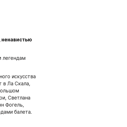
 ненавистью 
 легендам 
ого искусства 
в Ла Скала, 
Большом 
и, Светлана 
н Фогель, 
здами балета.