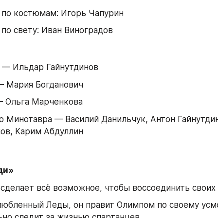
 по костюмам: Игорь Чапурин
по свету: Иван Виноградов
 — Ильдар Гайнутдинов
— Мария Богданович
— Ольга Марченкова
о Минотавра — Василий Данильчук, Антон Гайнутдин
ов, Карим Абдуллин
ди»
 сделает всё возможное, чтобы воссоединить своих
любленный Леды, он правит Олимпом по своему усм
но следит за жизнью спартанцев.