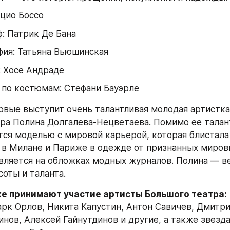
цио Боссо
: Патрик Де Бана
фия: Татьяна Вьюшинская
: Хосе Андраде
 по костюмам: Стефани Бауэрле
рвые выступит очень талантливая молодая артистка 
ра Полина Долгалева-Нецветаева. Помимо ее таланто
тся моделью с мировой карьерой, которая блистала 
в Милане и Париже в одежде от признанных мировы
вляется на обложках модных журналов. Полина — в
соты и таланта.
же принимают участие артисты Большого театра:
рк Орлов, Никита Капустин, Антон Савичев, Дмитри
инов, Алексей Гайнутдинов и другие, а также звезд