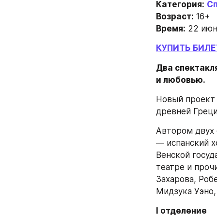
Категория:
С
Возраст:
 16+
Время:
 22 июн
КУПИТЬ БИЛ
Два спектакля
и любовью.
Новый проект 
древней Греци
Автором двух 
— испанский хо
Венской госуд
театре и прочи
Захарова, Роб
Мидзука Уэно,
I отделение