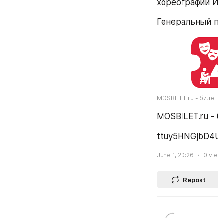
хореографии И
Генеральный 
MOSBILET.ru - биле
MOSBILET.ru -
ttuy5HNGjbD4
June 1, 20:26
0
vi
Repost