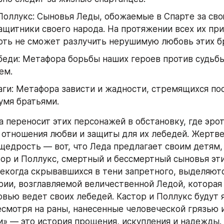
Поллукс: Сыновья Леды, обожаемые в Спарте за сво
ащитники своего народа. На протяжении всех их пр
рть не сможет разлучить нерушимую любовь этих б
еди: Метафора борьбы наших героев против судьбы 
ем.
ги: Метафора зависти и жадности, стремящихся пос
умя братьями.
а переносит этих персонажей в обстановку, где эрот
 отношения любви и защиты для их лебедей. Жертве
щедрость — вот, что Леда предлагает своим детям, 
тор и Поллукс, смертный и бессмертный сыновья эти
екогда скрывавшихся в тени запретного, выделяются
рии, возглавляемой величественной Ледой, которая 
вью ведет своих лебедей. Кастор и Поллукс будут я
есмотря на раны, нанесенные человеческой грязью и
и» — это история прощения, искупления и надежды.