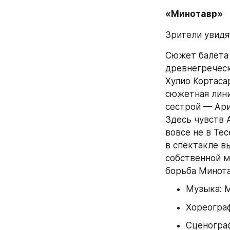
«Минотавр»
Зрители увидя
Сюжет балета 
древнегреческ
Хулио Кортаса
сюжетная лини
сестрой — Ари
Здесь чувств 
вовсе не в Тес
в спектакле в
собственной м
борьба Минота
Музыка: 
Хореограф
Сценогра