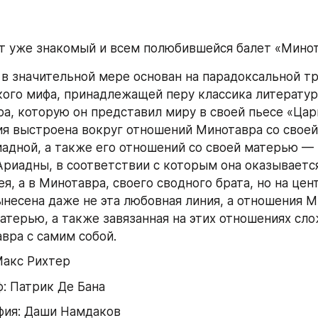
т уже знакомый и всем полюбившейся балет «Минот
в значительной мере основан на парадоксальной тр
ого мифа, принадлежащей перу классика литературы
ра, которую он представил миру в своей пьесе «Цари
я выстроена вокруг отношений Минотавра со своей 
адной, а также его отношений со своей матерью — 
Ариадны, в соответствии с которым она оказываетс
ея, а в Минотавра, своего сводного брата, но на цен
ынесена даже не эта любовная линия, а отношения Ми
атерью, а также завязанная на этих отношениях сло
вра с самим собой.
Макс Рихтер
: Патрик Де Бана
фия: Даши Намдаков