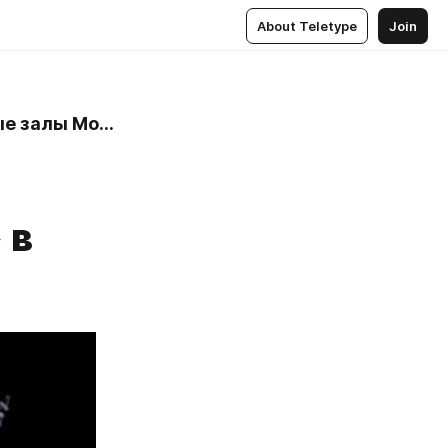
About Teletype
Join
Mosbilet.ru - билеты в театры, цирк, музеи и концертные залы Москвы
 в