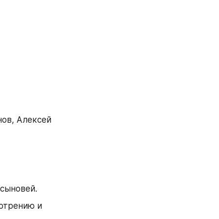
ов, Алексей 
 сыновей.
отрению и 