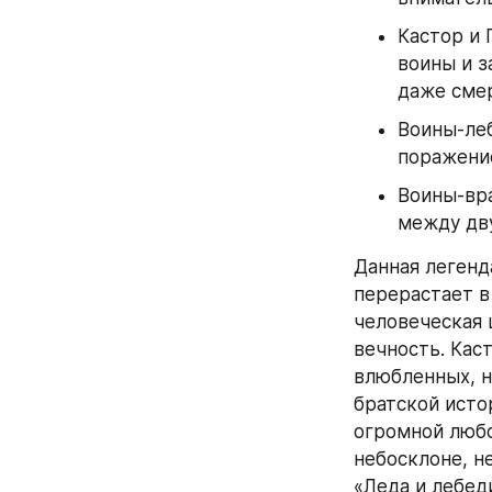
Кастор и 
воины и з
даже сме
Воины-леб
поражени
Воины-вра
между дв
Данная легенд
перерастает в
человеческая 
вечность. Кас
влюбленных, н
братской исто
огромной любо
небосклоне, н
«Леда и лебед