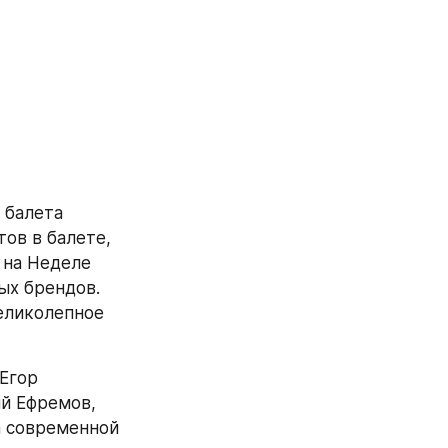
балета 
в в балете, 
на Неделе 
х брендов. 
еликолепное 
 Егор 
й Ефремов, 
а современной 