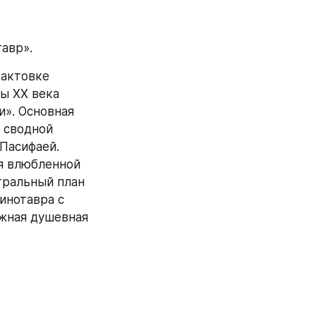
авр».
актовке 
 ХХ века 
». Основная 
сводной 
Пасифаей. 
я влюбленной 
тральный план 
нотавра с 
жная душевная 