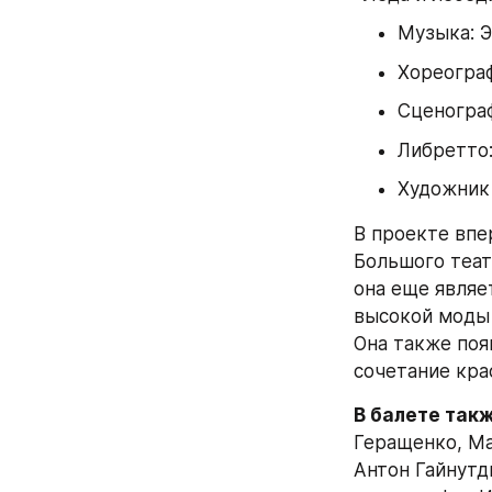
Музыка: Э
Хореограф
Сценогра
Либретто
Художник
В проекте впе
Большого теат
она еще являе
высокой моды 
Она также поя
сочетание кра
В балете так
Геращенко, Ма
Антон Гайнутд