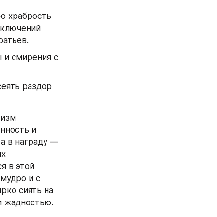
ю храбрость 
иключений 
ратьев.
и смирения с 
еять раздор 
изм 
нность и 
а в награду — 
х 
 в этой 
мудро и с 
рко сиять на 
 жадностью. 