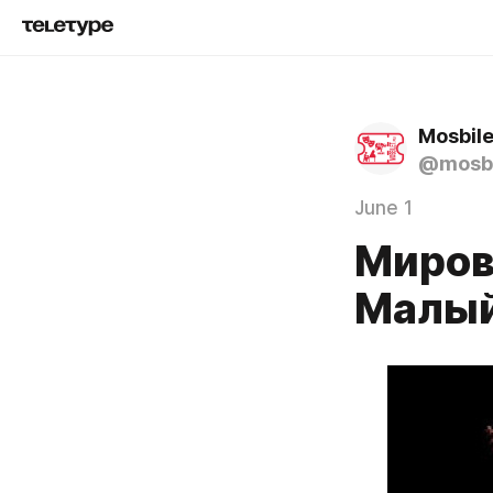
@mosbi
June 1
Миров
Малый