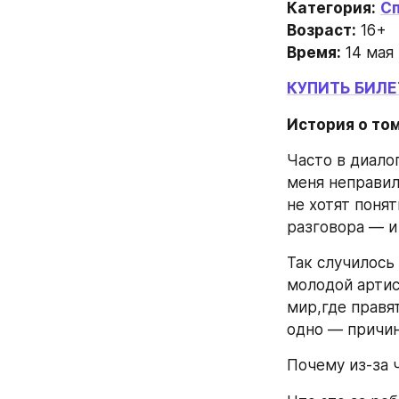
Категория:
С
Возраст:
 16+
Время:
 14 мая
КУПИТЬ БИЛ
История о том
Часто в диалог
меня неправиль
не хотят поня
разговора — и
Так случилось 
молодой артис
мир,где правят
одно — причин
Почему из-за 