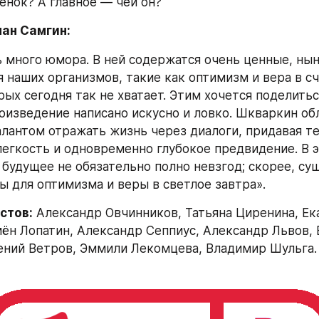
бенок? А главное — чей он?
ан Самгин:
ь много юмора. В ней содержатся очень ценные, нын
я наших организмов, такие как оптимизм и вера в сч
ых сегодня так не хватает. Этим хочется поделиться
оизведение написано искусно и ловко. Шкваркин обл
лантом отражать жизнь через диалоги, придавая те
егкость и одновременно глубокое предвидение. В э
 будущее не обязательно полно невзгод; скорее, су
ы для оптимизма и веры в светлое завтра».
стов:
 Александр Овчинников, Татьяна Циренина, Ек
ён Лопатин, Александр Сеппиус, Александр Львов, Е
ений Ветров, Эммили Лекомцева, Владимир Шульга.