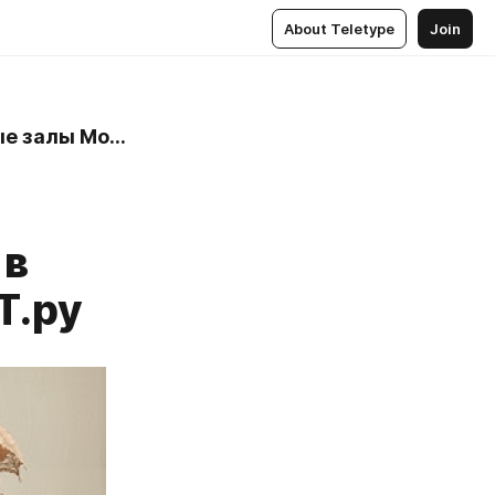
About Teletype
Join
Mosbilet.ru - билеты в театры, цирк, музеи и концертные залы Москвы
 в
Т.ру