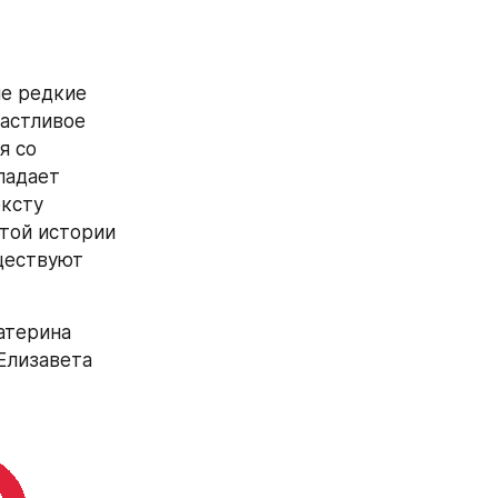
е редкие 
астливое 
 со 
адает 
ксту 
той истории 
ществуют 
атерина 
лизавета 