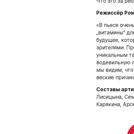
Что это за ре
Режиссёр Ром
«В пьесе очен
„витамины“ дл
будущее, котор
зрителями. Пр
уникальным та
водевильную л
мы видим, что
веские причин
Составы арти
Лисицына, Сем
Карякина, Арс