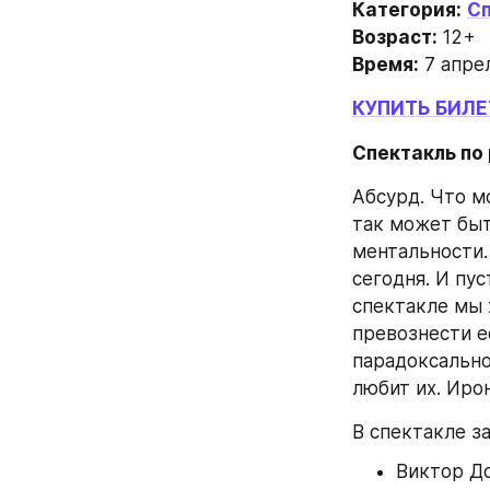
Категория:
С
Возраст:
 12+
Время:
 7 апре
КУПИТЬ БИЛ
Спектакль по 
Абсурд. Что м
так может быт
ментальности.
сегодня. И пус
спектакле мы 
превознести ее
парадоксально
любит их. Иро
В спектакле з
Виктор Д