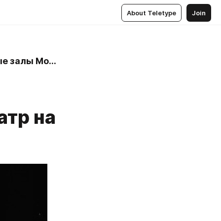
About Teletype
Join
Mosbilet.ru - билеты в театры, цирк, музеи и концертные залы Москвы
атр на