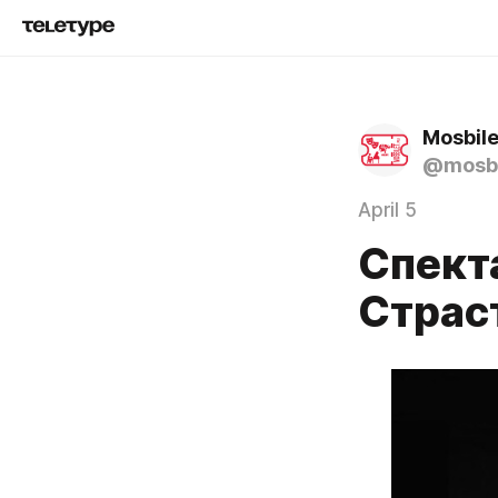
@mosbi
April 5
Спект
Страс