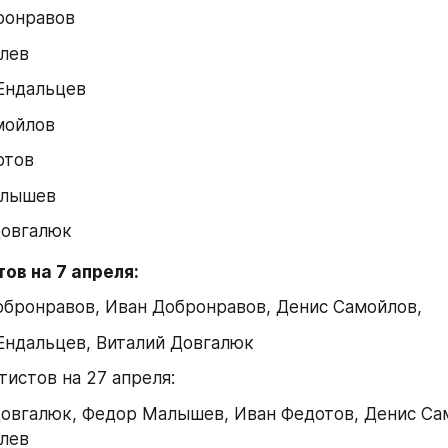
ронравов
илев
Ендальцев
мойлов
отов
алышев
Довгалюк
ов на 7 апреля:
обронравов, Иван Добронравов, Денис Самойлов,
Ендальцев, Виталий Довгалюк
тистов на 27 апреля:
овгалюк, Федор Малышев, Иван Федотов, Денис Сам
илев