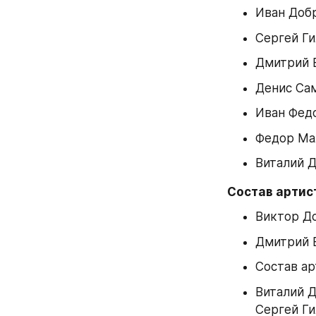
Иван Доб
Сергей Г
Дмитрий 
Денис Са
Иван Фед
Федор М
Виталий 
Состав артист
Виктор Д
Дмитрий 
Состав ар
Виталий Д
Сергей Г