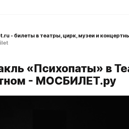
let
акль «Психопаты» в Те
тном - МОСБИЛЕТ.ру