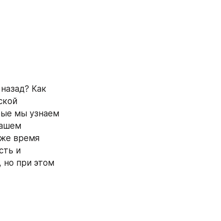
назад? Как 
кой 
ые мы узнаем 
ашем 
же время 
ть и 
 но при этом 