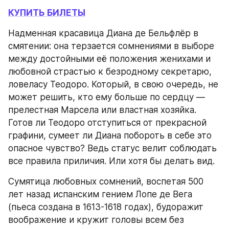
КУПИТЬ БИЛЕТЫ
Надменная красавица Диана де Бельфлёр в 
смятении: она терзается сомнениями в выборе 
между достойными её положения женихами и 
любовной страстью к безродному секретарю, 
ловеласу Теодоро. Который, в свою очередь, не 
может решить, кто ему больше по сердцу — 
прелестная Марсела или властная хозяйка. 
Готов ли Теодоро отступиться от прекрасной 
графини, сумеет ли Диана побороть в себе это 
опасное чувство? Ведь статус велит соблюдать 
все правила приличия. Или хотя бы делать вид.
Сумятица любовных сомнений, воспетая 500 
лет назад испанским гением Лопе де Вега 
(пьеса создана в 1613-1618 годах), будоражит 
воображение и кружит головы всем без 