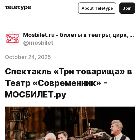
About Teletype
Join
Mosbilet.ru - билеты в театры, цирк, музеи и концертные залы Москвы
@mosbilet
October 24, 2025
Спектакль «Три товарища» в
Театр «Современник» -
МОСБИЛЕТ.ру